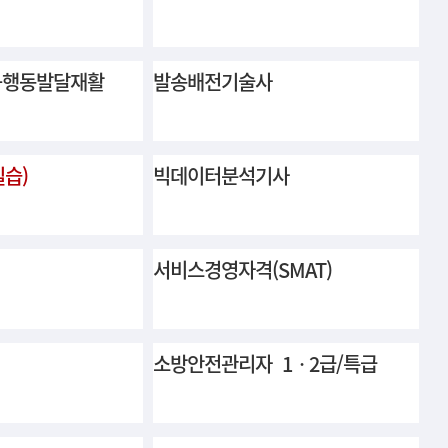
-행동발달재활
발송배전기술사
실습)
빅데이터분석기사
서비스경영자격(SMAT)
소방안전관리자 1ㆍ2급/특급