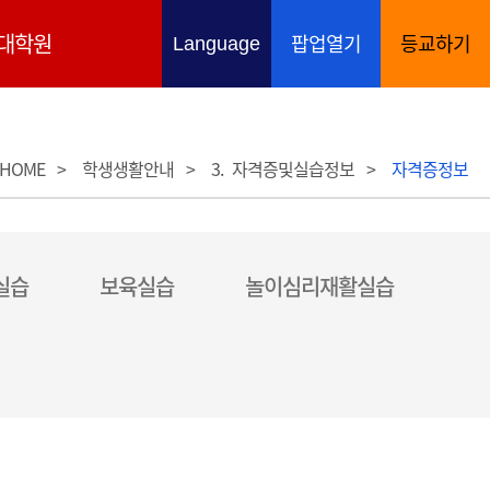
대학원
팝업열기
등교하기
언어 선택 열기
Language
HOME
학생생활안내
3. 자격증및실습정보
자격증정보
실습
보육실습
놀이심리재활실습