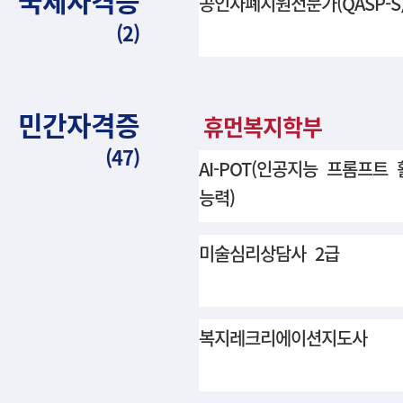
국제자격증
공인자폐지원전문가(QASP-S
(2)
민간자격증
휴먼복지학부
(47)
AI-POT(인공지능 프롬프트 
능력)
미술심리상담사 2급
복지레크리에이션지도사