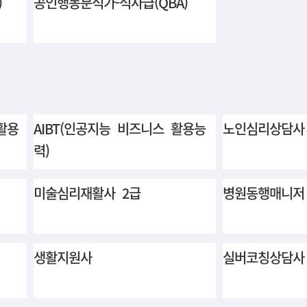
)
공인행동분석가-석사급(QBA)
활용
AIBT(인공지능 비즈니스 활용능
노인심리상담사
력)
미술심리재활사 2급
병원동행매니저
생활지원사
실버코칭상담사