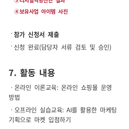
③
디지털역량진단 결과
④
보유사업 아이템 사진
ㆍ
참가
신청서 제출
ㆍ
신청 완료
(
담당자 서류 검토 및 승인
)
7.
활동 내용
ㆍ온라인 이론교육
:
온라인 쇼핑몰 운영
방법
ㆍ오프라인 실습교육
: AI를 활용
한 마케팅
기획으로 마켓 입점하기