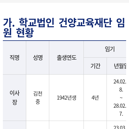
가. 학교법인 건양교육재단 임
원 현황
임기
직명
성명
출생연도
기간
년월일
24.02.2
8.
이사
김천
1942년생
4년
~
중
장
28.02.2
7.
23.03.0