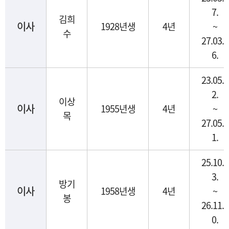
7.
김희
이사
1928년생
4년
~
수
27.03.0
6.
23.05.0
2.
이상
이사
1955년생
4년
~
목
27.05.0
1.
25.10.1
3.
방기
이사
1958년생
4년
~
봉
26.11.2
0.