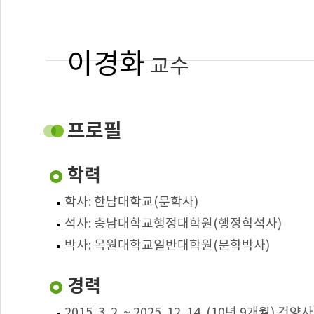
이경화
교수
건양사이버대학교
사회복지학과 사회복지현장실습 외래교수
프로필
lkh0214@hanmail.net
학력
: 사회복지실천, 사례관리
전공
학사: 한남대학교(문학사)
: 사회복지현장실습
담당교과
석사: 충남대학교행정대학원(행정학석사)
박사: 목원대학교일반대학원(문학박사)
경력
2015. 3. 2. ~ 2025. 12. 14. (10년 9개월