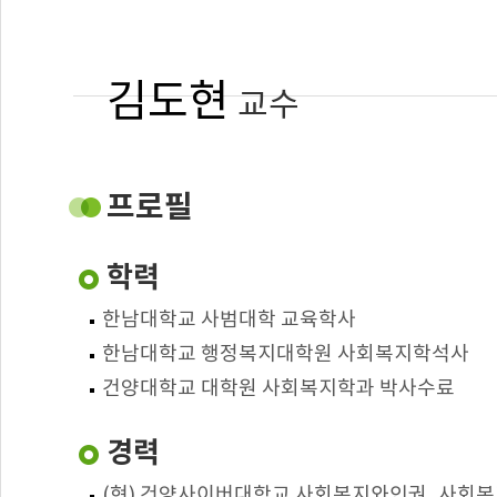
김도현
교수
건양사이버대학교
사회복지학과 겸임교수
프로필
hoseo7772@kycu.ac.kr
학력
: 사회복지행정, 사회복지인권, 노인복지
전공
한남대학교 사범대학 교육학사
: 사회복지역사, 사회복지와인권, 자
담당교과
한남대학교 행정복지대학원 사회복지학석사
건양대학교 대학원 사회복지학과 박사수료
경력
(현) 건양사이버대학교 사회복지와인권, 사회