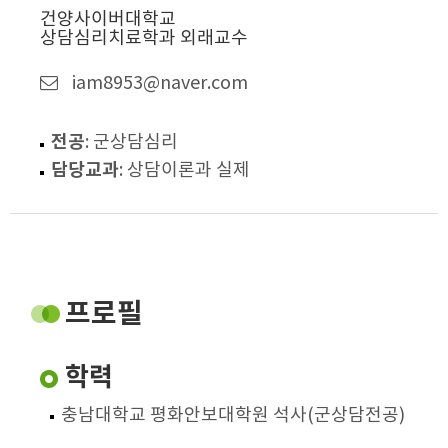
건양사이버대학교
상담심리치료학과 외래교수
iam8953@naver.com
전공
: 군상담심리
담당교과
: 상담이론과 실제
프로필
학력
충남대학교 평화안보대학원 석사(군상담전공)