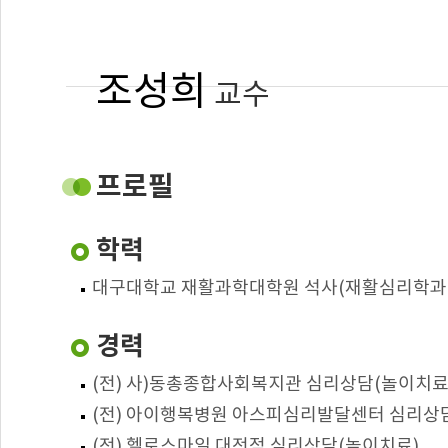
조성희
교수
건양사이버대학교
상담심리치료학과 외래교수
프로필
joseonghee22@gmail.com
학력
: 놀이치료
전공
대구대학교 재활과학대학원 석사(재활심리학과 
: 아동중심놀이치료
담당교과
경력
(전) 사)동총종합사회복지관 심리상담(놀이치료
(전) 아이행복병원 아스피심리발달센터 심리상
(전) 헬로스마일 대전점 심리상담(놀이치료)