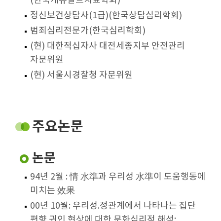
(한국게슈탈트치료학회)
정신보건상담사(1급)(한국상담심리학회)
범죄심리전문가(한국심리학회)
(현) 대한적십자사 대전세종지부 안전관리
자문위원
(현) 서울시경찰청 자문위원
주요논문
논문
94년 2월 : 情 水準과 우리성 水準이 도움행동에
미치는 效果
00년 10월: 우리성.정관계에서 나타나는 집단
편향 귀인 현상에 대한 문화심리적 해석: