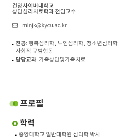
건양사이버대학교
상담심리치료학과 전임교수
minjk@kycu.ac.kr
전공
: 행복심리학, 노인심리학, 청소년심리학
사회적 규범행동
담당교과
: 가족상담및가족치료
프로필
학력
중앙대학교 일반대학원 심리학 박사