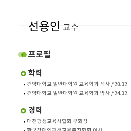
선용인
교수
건양사이버대학교
온라인평생교육학과 외래교수
프로필
yisrise@kycu.ac.kr
학력
: 교육학(특수교육)
전공
건양대학교 일반대학원 교육학과 석사 /’20.02
: 장애인평생교육사
담당교과
건양대학교 일반대학원 교육학과 박사 /‘24.02
경력
대전평생교육사협회 부회장
한국장애인평생교육복지학회 이사