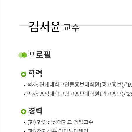
김서윤
교수
건양사이버대학교
온라인평생교육학과 외래교수
프로필
modelsh7@gmail.com
학력
:
전공
석사: 연세대학교언론홍보대학원(광고홍보)/'19
: 유튜브 제작의 기초
담당교과
박사: 홍익대학교광고홍보대학원(광고홍보)/'23
경력
(현) 한림성심대학교 겸임교수
(현) 전자신문 인터뷰디렉터