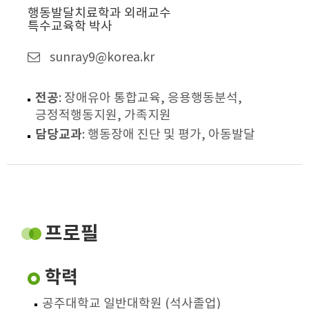
행동발달치료학과 외래교수
특수교육학 박사
sunray9@korea.kr
전공
: 장애유아 통합교육, 응용행동분석,
긍정적행동지원, 가족지원
담당교과
: 행동장애 진단 및 평가, 아동발달
프로필
학력
공주대학교 일반대학원 (석사졸업)