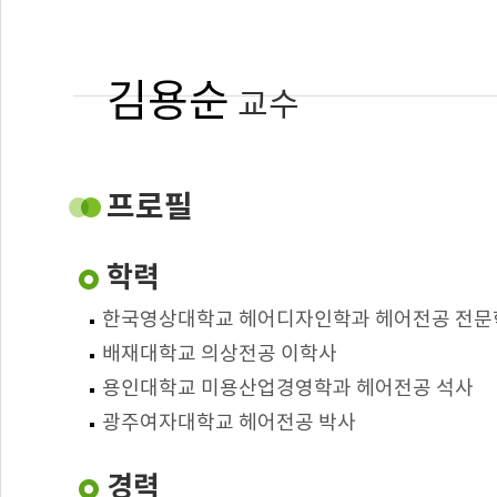
김용순
교수
건양사이버대학교
글로벌뷰티학과 외래교수
프로필
kc6424@naver.com
학력
: 헤어
전공
한국영상대학교 헤어디자인학과 헤어전공 전문
: 공중위생관리
담당교과
배재대학교 의상전공 이학사
용인대학교 미용산업경영학과 헤어전공 석사
광주여자대학교 헤어전공 박사
경력