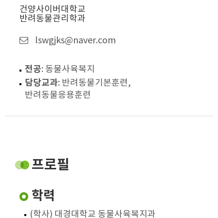
건양사이버대학교
반려동물관리학과
lswgjks@naver.com
전공
: 동물사육복지
담당교과
: 반려동물기본훈련,
반려동물응용훈련
프로필
학력
(학사) 대경대학교 동물사육복지과