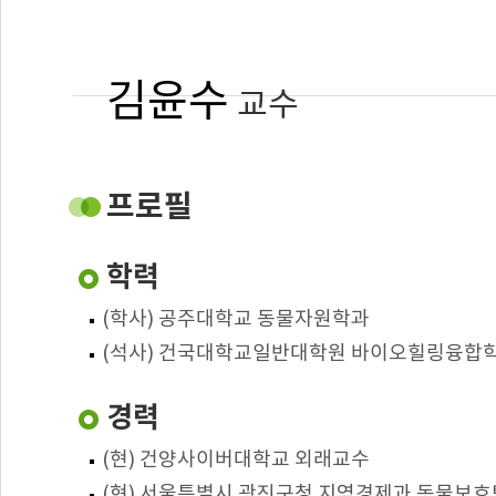
김윤수
교수
건양사이버대학교
반려동물관리학과 외래교수
프로필
-
학력
: 동물매개치료
전공
(학사) 공주대학교 동물자원학과
: 애견문화사, 반려견스포츠, 반려동
담당교과
(석사) 건국대학교일반대학원 바이오힐링융합
동물매개치료
경력
(현) 건양사이버대학교 외래교수
(현) 서울특별시 광진구청 지역경제과 동물보호